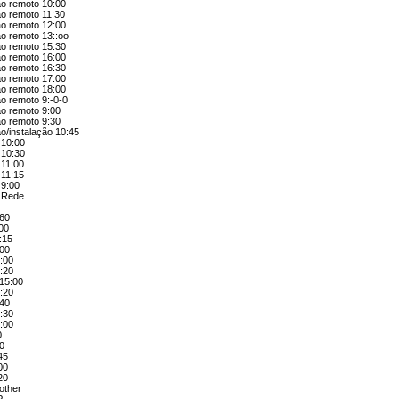
ão remoto 10:00
ão remoto 11:30
ão remoto 12:00
o remoto 13::oo
ão remoto 15:30
ão remoto 16:00
ão remoto 16:30
ão remoto 17:00
ão remoto 18:00
o remoto 9:-0-0
ão remoto 9:00
ão remoto 9:30
o/instalação 10:45
 10:00
 10:30
 11:00
 11:15
 9:00
l Rede
:60
:00
:15
:00
:00
:20
15:00
:20
:40
:30
:00
0
00
45
00
20
other