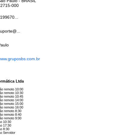
São Paulo
- BRASIL
02715-000
199670...
uporte@...
Paulo
www.gruposbs.com.br
ormática Ltda
ção remoto 10:00
ção remoto 10:30
ção remoto 10:45
ção remoto 14:00
ção remoto 15:00
ção remoto 16:00
ção remoto 8:30
ção remoto 8:40
ção remoto 9:00
ão 10:30
ao 17:30
ão 8:30
o Servidor