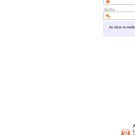
Senha
Ao clicar no bot
A
L