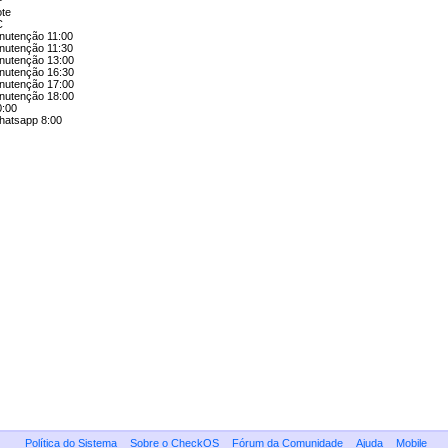
P
ote
C
anutenção 11:00
anutenção 11:30
anutenção 13:00
anutenção 16:30
anutenção 17:00
anutenção 18:00
0:00
whatsapp 8:00
Política do Sistema
Sobre o CheckOS
Fórum da Comunidade
Ajuda
Mobile