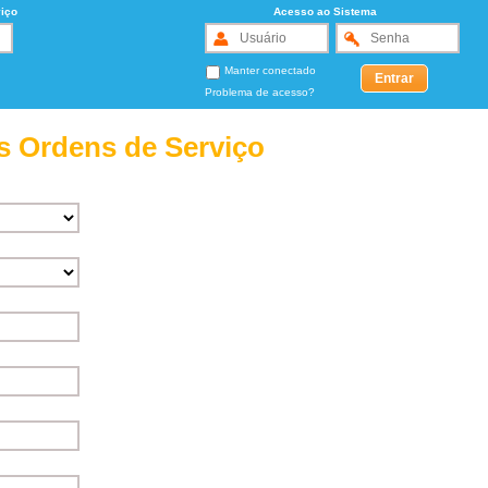
iço
Acesso ao Sistema
Manter conectado
Problema de acesso?
s Ordens de Serviço